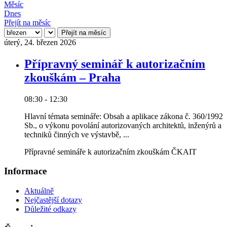
Měsíc
Dnes
Přejít na měsíc
Přejít na měsíc
úterý, 24. březen 2026
Přípravný seminář k autorizačním
zkouškám – Praha
08:30 - 12:30
Hlavní témata semináře: Obsah a aplikace zákona č. 360/1992
Sb., o výkonu povolání autorizovaných architektů, inženýrů a
techniků činných ve výstavbě, ...
Přípravné semináře k autorizačním zkouškám ČKAIT
Informace
Aktuálně
Nejčastější dotazy
Důležité odkazy