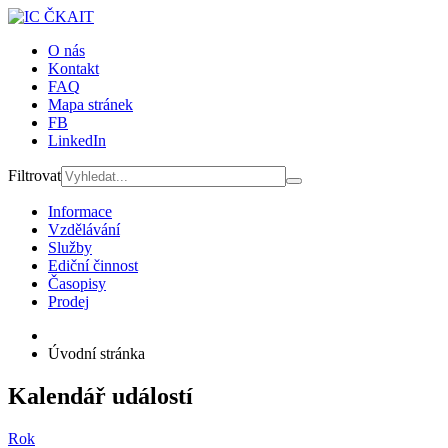
O nás
Kontakt
FAQ
Mapa stránek
FB
LinkedIn
Filtrovat
Informace
Vzdělávání
Služby
Ediční činnost
Časopisy
Prodej
Úvodní stránka
Kalendář událostí
Rok