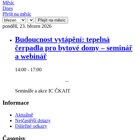
Měsíc
Dnes
Přejít na měsíc
Přejít na měsíc
pondělí, 23. březen 2026
Budoucnost vytápění: tepelná
čerpadla pro bytové domy – seminář
a webinář
14:00 - 17:00
...
Semináře a akce IC ČKAIT
Informace
Aktuálně
Nejčastější dotazy
Důležité odkazy
Časopisy