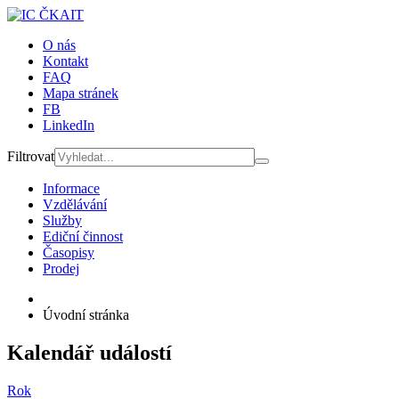
O nás
Kontakt
FAQ
Mapa stránek
FB
LinkedIn
Filtrovat
Informace
Vzdělávání
Služby
Ediční činnost
Časopisy
Prodej
Úvodní stránka
Kalendář událostí
Rok