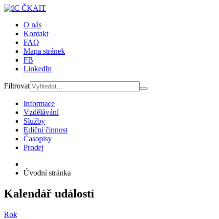
O nás
Kontakt
FAQ
Mapa stránek
FB
LinkedIn
Filtrovat
Informace
Vzdělávání
Služby
Ediční činnost
Časopisy
Prodej
Úvodní stránka
Kalendář událostí
Rok