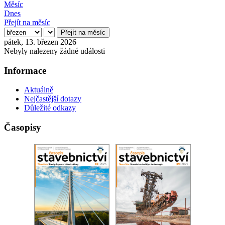
Měsíc
Dnes
Přejít na měsíc
Přejít na měsíc
pátek, 13. březen 2026
Nebyly nalezeny žádné události
Informace
Aktuálně
Nejčastější dotazy
Důležité odkazy
Časopisy