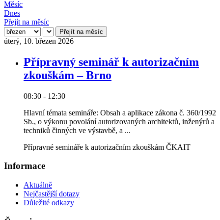
Měsíc
Dnes
Přejít na měsíc
Přejít na měsíc
úterý, 10. březen 2026
Přípravný seminář k autorizačním
zkouškám – Brno
08:30 - 12:30
Hlavní témata semináře: Obsah a aplikace zákona č. 360/1992
Sb., o výkonu povolání autorizovaných architektů, inženýrů a
techniků činných ve výstavbě, a ...
Přípravné semináře k autorizačním zkouškám ČKAIT
Informace
Aktuálně
Nejčastější dotazy
Důležité odkazy