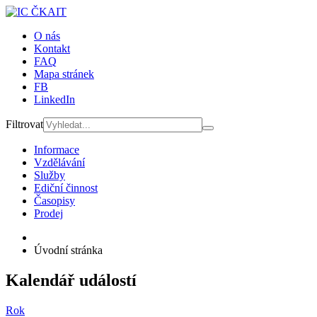
O nás
Kontakt
FAQ
Mapa stránek
FB
LinkedIn
Filtrovat
Informace
Vzdělávání
Služby
Ediční činnost
Časopisy
Prodej
Úvodní stránka
Kalendář událostí
Rok