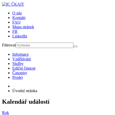
O nás
Kontakt
FAQ
Mapa stránek
FB
LinkedIn
Filtrovat
Informace
Vzdělávání
Služby
Ediční činnost
Časopisy
Prodej
Úvodní stránka
Kalendář událostí
Rok