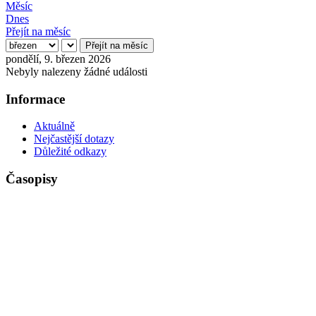
Měsíc
Dnes
Přejít na měsíc
Přejít na měsíc
pondělí, 9. březen 2026
Nebyly nalezeny žádné události
Informace
Aktuálně
Nejčastější dotazy
Důležité odkazy
Časopisy