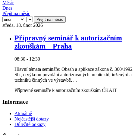
Měsíc
Dnes
Přejít na měsíc
Přejít na měsíc
středa, 18. únor 2026
Přípravný seminář k autorizačním
zkouškám – Praha
08:30 - 12:30
Hlavní témata semináře: Obsah a aplikace zákona č. 360/1992
Sb., o výkonu povolání autorizovaných architektů, inženýrů a
techniků činných ve výstavbě, ...
Přípravné semináře k autorizačním zkouškám ČKAIT
Informace
Aktuálně
Nejčastější dotazy
Důležité odkazy