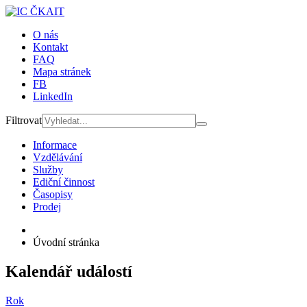
O nás
Kontakt
FAQ
Mapa stránek
FB
LinkedIn
Filtrovat
Informace
Vzdělávání
Služby
Ediční činnost
Časopisy
Prodej
Úvodní stránka
Kalendář událostí
Rok