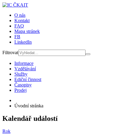
O nás
Kontakt
FAQ
Mapa stránek
FB
LinkedIn
Filtrovat
Informace
Vzdělávání
Služby
Ediční činnost
Časopisy
Prodej
Úvodní stránka
Kalendář událostí
Rok