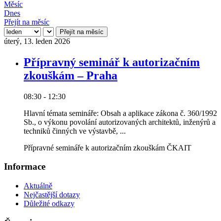
Měsíc
Dnes
Přejít na měsíc
Přejít na měsíc
úterý, 13. leden 2026
Přípravný seminář k autorizačním
zkouškám – Praha
08:30 - 12:30
Hlavní témata semináře: Obsah a aplikace zákona č. 360/1992
Sb., o výkonu povolání autorizovaných architektů, inženýrů a
techniků činných ve výstavbě, ...
Přípravné semináře k autorizačním zkouškám ČKAIT
Informace
Aktuálně
Nejčastější dotazy
Důležité odkazy