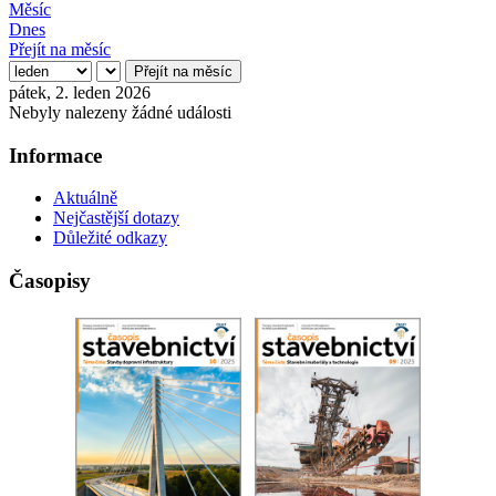
Měsíc
Dnes
Přejít na měsíc
Přejít na měsíc
pátek, 2. leden 2026
Nebyly nalezeny žádné události
Informace
Aktuálně
Nejčastější dotazy
Důležité odkazy
Časopisy