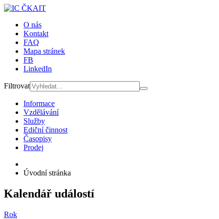
O nás
Kontakt
FAQ
Mapa stránek
FB
LinkedIn
Filtrovat
Informace
Vzdělávání
Služby
Ediční činnost
Časopisy
Prodej
Úvodní stránka
Kalendář událostí
Rok