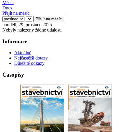
Měsíc
Dnes
Přejít na měsíc
Přejít na měsíc
pondělí, 29. prosinec 2025
Nebyly nalezeny žádné události
Informace
Aktuálně
Nejčastější dotazy
Důležité odkazy
Časopisy