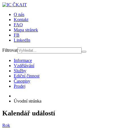
O nás
Kontakt
FAQ
Mapa stránek
FB
LinkedIn
Filtrovat
Informace
Vzdělávání
Služby
Ediční činnost
Časopisy
Prodej
Úvodní stránka
Kalendář událostí
Rok