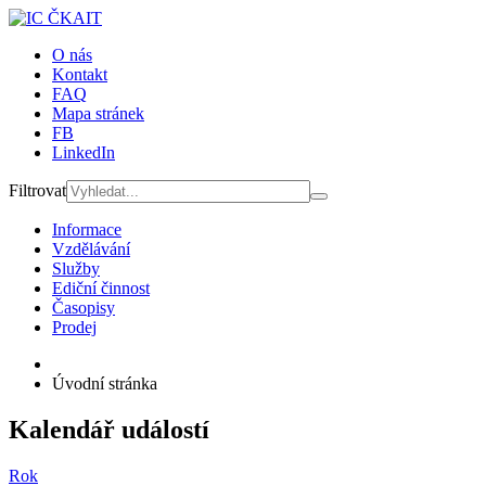
O nás
Kontakt
FAQ
Mapa stránek
FB
LinkedIn
Filtrovat
Informace
Vzdělávání
Služby
Ediční činnost
Časopisy
Prodej
Úvodní stránka
Kalendář událostí
Rok