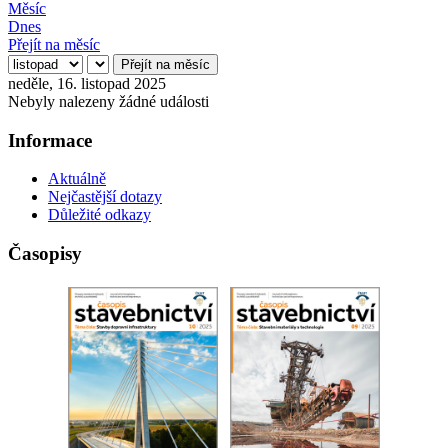
Měsíc
Dnes
Přejít na měsíc
Přejít na měsíc
neděle, 16. listopad 2025
Nebyly nalezeny žádné události
Informace
Aktuálně
Nejčastější dotazy
Důležité odkazy
Časopisy