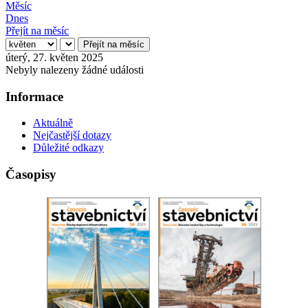
Měsíc
Dnes
Přejít na měsíc
Přejít na měsíc
úterý, 27. květen 2025
Nebyly nalezeny žádné události
Informace
Aktuálně
Nejčastější dotazy
Důležité odkazy
Časopisy