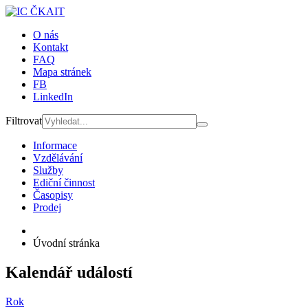
O nás
Kontakt
FAQ
Mapa stránek
FB
LinkedIn
Filtrovat
Informace
Vzdělávání
Služby
Ediční činnost
Časopisy
Prodej
Úvodní stránka
Kalendář událostí
Rok