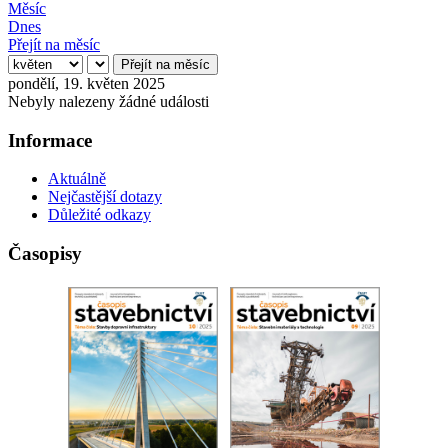
Měsíc
Dnes
Přejít na měsíc
Přejít na měsíc
pondělí, 19. květen 2025
Nebyly nalezeny žádné události
Informace
Aktuálně
Nejčastější dotazy
Důležité odkazy
Časopisy