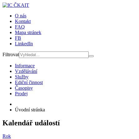
O nás
Kontakt
FAQ
Mapa stránek
FB
LinkedIn
Filtrovat
Informace
Vzdělávání
Služby
Ediční činnost
Časopisy
Prodej
Úvodní stránka
Kalendář událostí
Rok