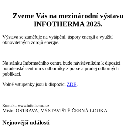
Zveme Vás na mezinárodní výstavu
INFOTHERMA 2025.
Výstava se zaměřuje na vytápění, úspory energií a využití
obnovitelných zdrojů energie.
Na stánku Informačního centra bude návštěvníkům k dipozici
poradenské centrum s odborníky z praxe a prodej odborných
publikací.
Volné vstupenky jsou k dispozici
ZDE
.
Kontakt:
www.infotherma.cz
For those seeking high-quality entertainment and fair play, choosing
Místo:
OSTRAVA, VÝSTAVIŠTĚ ČERNÁ LOUKA
a reliable gambling platform is absolutely essential. Visiting
Bizzo
Casino online
grants you instant access to a certified and licensed
Nejnovější události
gaming environment with incredible payouts. The site partners with
world-renowned software providers to ensure top-notch graphics