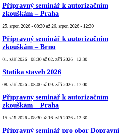
and smooth gameplay on every device. Discover a massive library
Přípravný seminář k autorizačním
of table games and modern video slots available 24/7.
zkouškám – Praha
25. srpen 2026 - 08:30
až
26. srpen 2026 - 12:30
Přípravný seminář k autorizačním
zkouškám – Brno
01. září 2026 - 08:30
až
02. září 2026 - 12:30
Statika staveb 2026
08. září 2026 - 08:00
až
09. září 2026 - 17:00
Přípravný seminář k autorizačním
zkouškám – Praha
15. září 2026 - 08:30
až
16. září 2026 - 12:30
Přípravný seminář pro obor Dopravní