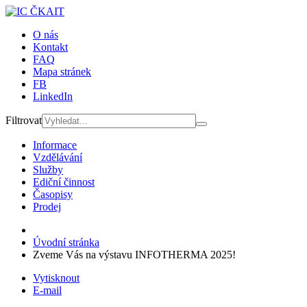
O nás
Kontakt
FAQ
Mapa stránek
FB
LinkedIn
Filtrovat
Informace
Vzdělávání
Služby
Ediční činnost
Časopisy
Prodej
Úvodní stránka
Zveme Vás na výstavu INFOTHERMA 2025!
Vytisknout
E-mail