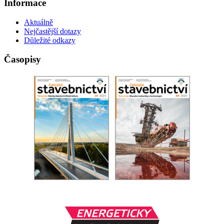
Informace
Aktuálně
Nejčastější dotazy
Důležité odkazy
Časopisy