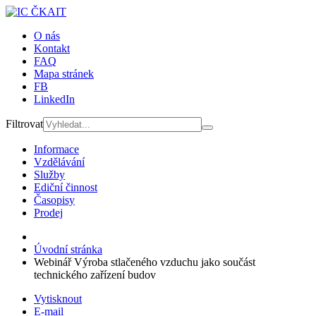
O nás
Kontakt
FAQ
Mapa stránek
FB
LinkedIn
Filtrovat
Informace
Vzdělávání
Služby
Ediční činnost
Časopisy
Prodej
Úvodní stránka
Webinář Výroba stlačeného vzduchu jako součást
technického zařízení budov
Vytisknout
E-mail