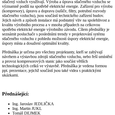
stlačený vzduch využívají. Výroba a úprava stlačeného vzduchu se
významně podílí na spotřebě elektrické energie. Zařízení pro výrobu
(kompresory), úpravu a dopravu (sušiče, filtry, potrubní rozvody
stlačeného vzduchu), jsou součástí technického zařízení budov.
Jejich návrh a způsob instalace má podstatný vliv na spolehlivost a
kvalitu výrobního procesu a v mnoha případech na celkovou
spotřebu elektrické energie výrobního závodu. Cílem přednášky je
seznámit posluchače s posledními trendy v projektování sytému
stlačeného vzduchu z pohledu možnosti úspory elektrické energie,
úspory místa a dosažení optimální kvality.
Přednáška je určena pro všechny projektanty, kteří se zabývají
návrhem a výstavbou zdrojů stlačeného vzduchu, nebo řeší umístění
a provoz kompresorových stanic jako součást větších
technologických celků ve výstavbě. Přednáška je vedena formou
ppt. prezentace, jejichž součástí jsou také videa s praktickými
ukázkami.
Přednášející:
Ing. Jaroslav JEDLIČKA
Ing. Martin JUKL
Tomáš DEJMEK