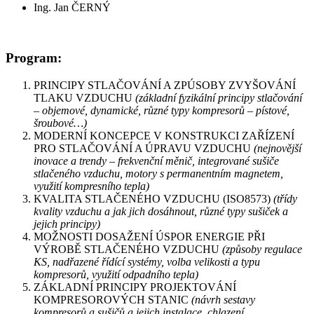
Ing. Jan ČERNÝ
Program:
PRINCIPY STLAČOVÁNÍ A ZPÚSOBY ZVYŠOVÁNÍ
TLAKU VZDUCHU
(základní fyzikální principy stlačování
– objemové, dynamické, různé typy kompresorů – pístové,
šroubové…)
MODERNÍ KONCEPCE V KONSTRUKCI ZAŘÍZENÍ
PRO STLAČOVÁNÍ A ÚPRAVU VZDUCHU
(nejnovější
inovace a trendy – frekvenční měnič, integrované sušiče
stlačeného vzduchu, motory s permanentním magnetem,
využití kompresního tepla)
KVALITA STLAČENÉHO VZDUCHU (ISO8573)
(třídy
kvality vzduchu a jak jich dosáhnout, různé typy sušiček a
jejich principy)
MOŽNOSTI DOSAŽENÍ ÚSPOR ENERGIE PŘI
VÝROBĚ STLAČENÉHO VZDUCHU
(způsoby regulace
KS, nadřazené řídící systémy, volba velikosti a typu
kompresorů, využití odpadního tepla)
ZÁKLADNÍ PRINCIPY PROJEKTOVÁNÍ
KOMPRESOROVÝCH STANIC
(návrh sestavy
kompresorů a sušičů a jejich instalace, chlazení,