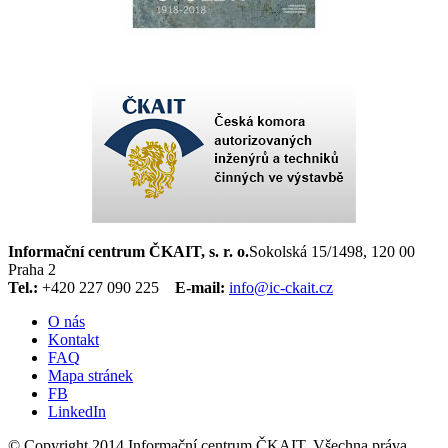
Informační centrum ČKAIT, s. r. o.
Sokolská 15/1498, 120 00
Praha 2
Tel.:
+420 227 090 225
E-mail:
info@ic-ckait.cz
O nás
Kontakt
FAQ
Mapa stránek
FB
LinkedIn
© Copyright 2014 Informační centrum ČKAIT. Všechna práva