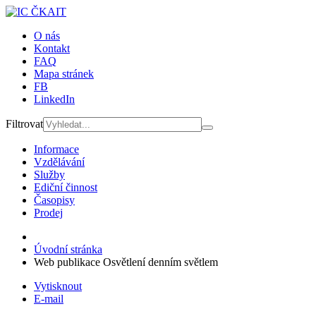
O nás
Kontakt
FAQ
Mapa stránek
FB
LinkedIn
Filtrovat
Informace
Vzdělávání
Služby
Ediční činnost
Časopisy
Prodej
Úvodní stránka
Web publikace Osvětlení denním světlem
Vytisknout
E-mail