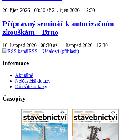
20. říjen 2026 - 08:30
až
21. říjen 2026 - 12:30
Přípravný seminář k autorizačním
zkouškám – Brno
10. listopad 2026 - 08:30
až
11. listopad 2026 - 12:30
RSS – Události (přihlásit)
Informace
Aktuálně
Nejčastější dotazy
Důležité odkazy
Časopisy