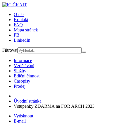
O nás
Kontakt
FAQ
Mapa stránek
FB
LinkedIn
Filtrovat
Informace
Vzdělávání
Služby
Ediční činnost
Časopisy
Prodej
Úvodní stránka
Vstupenky ZDARMA na FOR ARCH 2023
Vytisknout
E-mail