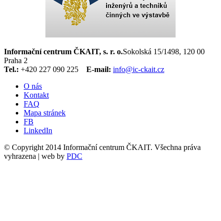
Informační centrum ČKAIT, s. r. o.
Sokolská 15/1498, 120 00
Praha 2
Tel.:
+420 227 090 225
E-mail:
info@ic-ckait.cz
O nás
Kontakt
FAQ
Mapa stránek
FB
LinkedIn
© Copyright 2014 Informační centrum ČKAIT. Všechna práva
vyhrazena | web by
PDC