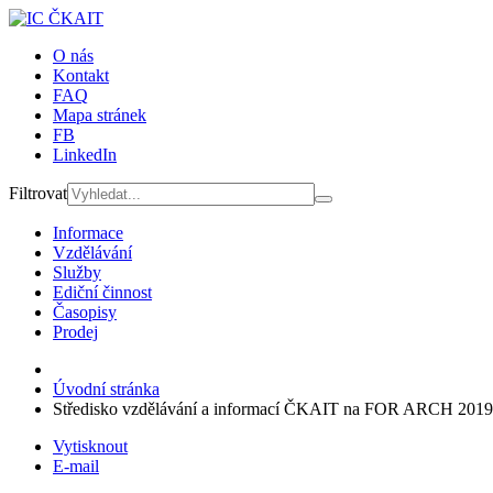
O nás
Kontakt
FAQ
Mapa stránek
FB
LinkedIn
Filtrovat
Informace
Vzdělávání
Služby
Ediční činnost
Časopisy
Prodej
Úvodní stránka
Středisko vzdělávání a informací ČKAIT na FOR ARCH 2019
Vytisknout
E-mail