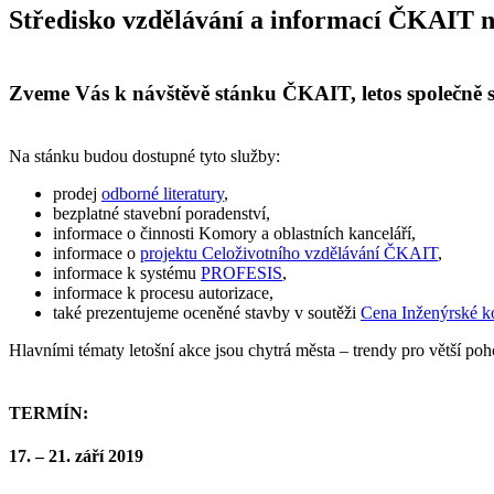
Středisko vzdělávání a informací ČKAIT
Zveme Vás k návštěvě stánku ČKAIT, letos společně
Na stánku budou dostupné tyto služby:
prodej
odborné literatury
,
bezplatné stavební poradenství,
informace o činnosti Komory a oblastních kanceláří,
informace o
projektu Celoživotního vzdělávání ČKAIT
,
informace k systému
PROFESIS
,
informace k procesu autorizace,
také prezentujeme oceněné stavby v soutěži
Cena Inženýrské 
Hlavními tématy letošní akce jsou chytrá města – trendy pro větší poh
TERMÍN:
17. – 21. září 2019