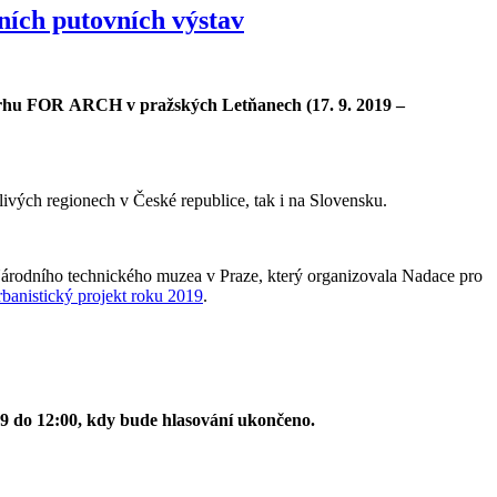
čních putovních výstav
letrhu FOR ARCH v pražských Letňanech (17. 9. 2019 –
otlivých regionech v České republice, tak i na Slovensku.
Národního technického muzea v Praze, který organizovala Nadace pro
banistický projekt roku 2019
.
019 do 12:00, kdy bude hlasování ukončeno.