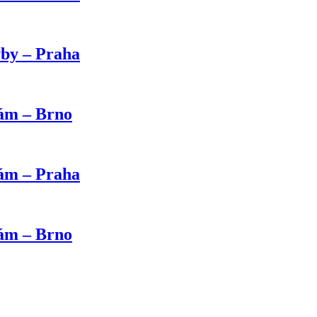
vby – Praha
kám – Brno
kám – Praha
kám – Brno