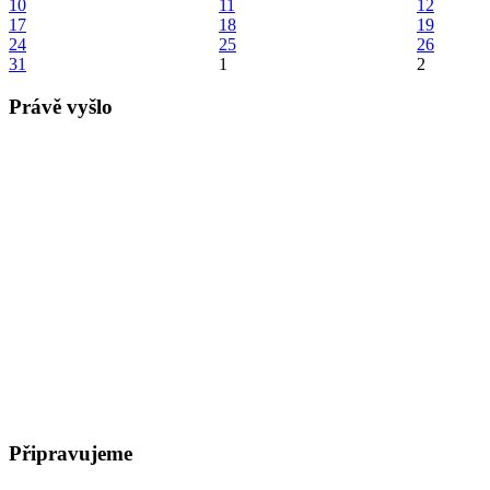
10
11
12
17
18
19
24
25
26
31
1
2
Právě vyšlo
Připravujeme