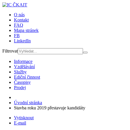
O nás
Kontakt
FAQ
Mapa stránek
FB
LinkedIn
Filtrovat
Informace
Vzdělávání
Služby
Ediční činnost
Časopisy
Prodej
Úvodní stránka
Stavba roku 2019 přestavuje kandidáty
Vytisknout
E-mail