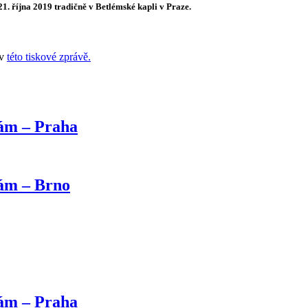
 21. října 2019 tradičně v Betlémské kapli v Praze.
 v
této
tiskové zprávě.
kám – Praha
kám – Brno
kám – Praha