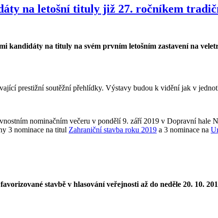
ty na letošní tituly již 27. ročníkem tradi
ými kandidáty na tituly na svém prvním letošním zastavení na ve
trvající prestižní soutěžní přehlídky. Výstavy budou k vidění jak v jedn
avnostním nominačním večeru v pondělí 9. září 2019 v Dopravní hale 
ány 3 nominace na titul
Zahraniční stavba roku 2019
a 3 nominace na
Ur
 favorizované stavbě v hlasování veřejnosti až do neděle 20. 10. 2