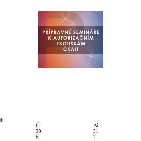
Čt
Pá
30
31
6
7