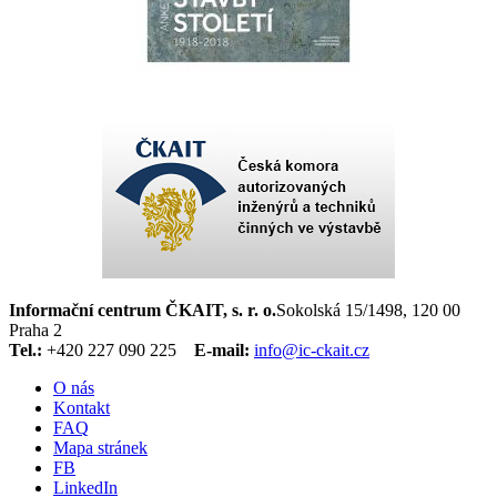
Informační centrum ČKAIT, s. r. o.
Sokolská 15/1498, 120 00
Praha 2
Tel.:
+420 227 090 225
E-mail:
info@ic-ckait.cz
O nás
Kontakt
FAQ
Mapa stránek
FB
LinkedIn