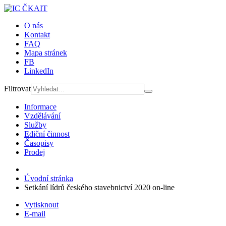
O nás
Kontakt
FAQ
Mapa stránek
FB
LinkedIn
Filtrovat
Informace
Vzdělávání
Služby
Ediční činnost
Časopisy
Prodej
Úvodní stránka
Setkání lídrů českého stavebnictví 2020 on-line
Vytisknout
E-mail