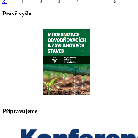
31
1
2
3
4
5
6
Právě vyšlo
Připravujeme