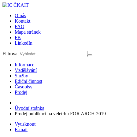
O nás
Kontakt
FAQ
Mapa stránek
FB
LinkedIn
Filtrovat
Informace
Vzdělávání
Služby
Ediční činnost
Časopisy
Prodej
Úvodní stránka
Prodej publikací na veletrhu FOR ARCH 2019
Vytisknout
E-mail