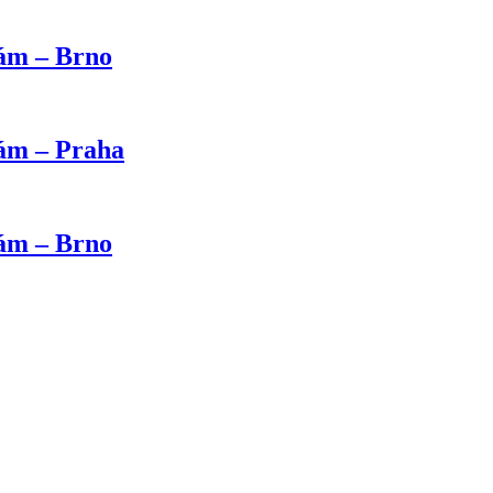
kám – Brno
kám – Praha
kám – Brno