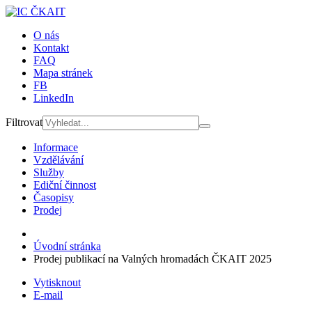
O nás
Kontakt
FAQ
Mapa stránek
FB
LinkedIn
Filtrovat
Informace
Vzdělávání
Služby
Ediční činnost
Časopisy
Prodej
Úvodní stránka
Prodej publikací na Valných hromadách ČKAIT 2025
Vytisknout
E-mail