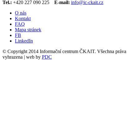
Tel.:
+420 227 090 225
E-mail:
info@ic-ckait.cz
O nás
Kontakt
FAQ
Mapa stránek
FB
LinkedIn
© Copyright 2014 Informační centrum ČKAIT. Všechna práva
vyhrazena | web by
PDC