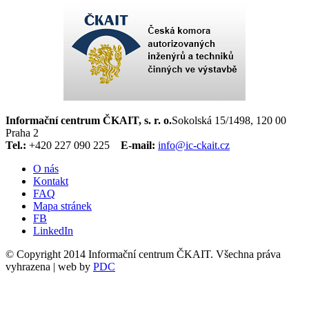
Informační centrum ČKAIT, s. r. o.
Sokolská 15/1498, 120 00
Praha 2
Tel.:
+420 227 090 225
E-mail:
info@ic-ckait.cz
O nás
Kontakt
FAQ
Mapa stránek
FB
LinkedIn
© Copyright 2014 Informační centrum ČKAIT. Všechna práva
vyhrazena | web by
PDC