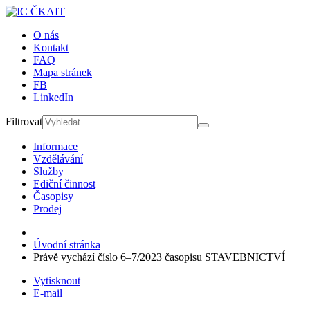
O nás
Kontakt
FAQ
Mapa stránek
FB
LinkedIn
Filtrovat
Informace
Vzdělávání
Služby
Ediční činnost
Časopisy
Prodej
Úvodní stránka
Právě vychází číslo 6–7/2023 časopisu STAVEBNICTVÍ
Vytisknout
E-mail