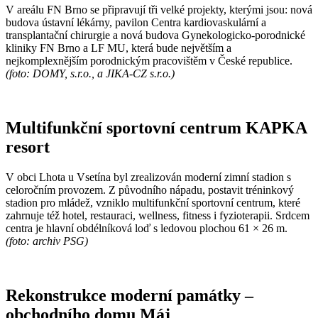
V areálu FN Brno se připravují tři velké projekty, kterými jsou: nová
budova ústavní lékárny, pavilon Centra kardiovaskulární a
transplantační chirurgie a nová budova Gynekologicko-porodnické
kliniky FN Brno a LF MU, která bude největším a
nejkomplexnějším porodnickým pracovištěm v České republice.
(foto: DOMY, s.r.o., a JIKA-CZ s.r.o.)
Multifunkční sportovní centrum KAPKA
resort
V obci Lhota u Vsetína byl zrealizován moderní zimní stadion s
celoročním provozem. Z původního nápadu, postavit tréninkový
stadion pro mládež, vzniklo multifunkční sportovní centrum, které
zahrnuje též hotel, restauraci, wellness, fitness i fyzioterapii. Srdcem
centra je hlavní obdélníková loď s ledovou plochou 61 × 26 m.
(foto: archiv PSG)
Rekonstrukce moderní památky –
obchodního domu Máj