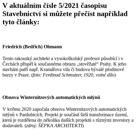
V aktuálním čísle 5/2021 časopisu
Stavebnictví si můžete přečíst například
tyto články:
Friedrich (Bedřich) Ohmann
Tento rakouský architekt a vysokoškolský profesor působící i v
Čechách přispěl k současnému obrazu „stověžaté“ Prahy. K jeho
stavbám patří např. Kramářova vila či budova bývalé plodinové
burzy v Praze. (
foto: Ferdinad Schmutzer, 1920, volné dílo
)
Obnova Winternitzových automatických mlýnů
V květnu 2020 započala obnova Winternitzových automatických
mlýnů v Pardubicích. Projekt je součástí širší transformace území,
která je rozdělena do několika dalších projektů s různými investory a
dodavateli. (
zdroj: ŠÉPKA ARCHITEKTI
)