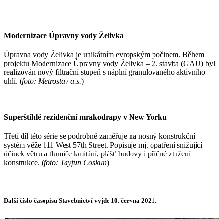
Modernizace Úpravny vody Želivka
Úpravna vody Želivka je unikátním evropským počinem. Během
projektu Modernizace Úpravny vody Želivka – 2. stavba (GAU) byl
realizován nový filtrační stupeň s náplní granulovaného aktivního
uhlí. (
foto: Metrostav a.s.
)
Superštíhlé rezidenční mrakodrapy v New Yorku
Třetí díl této série se podrobně zaměřuje na nosný konstrukční
systém věže 111 West 57th Street. Popisuje mj. opatření snižující
účinek větru a tlumiče kmitání, plášť budovy i příčné ztužení
konstrukce. (
foto: Tayfun Coskun
)
Další číslo časopisu Stavebnictví vyjde 10. června 2021.