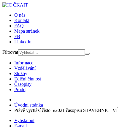
O nás
Kontakt
FAQ
Mapa stránek
FB
LinkedIn
Filtrovat
Informace
Vzdělávání
Služby
Ediční činnost
Časopisy
Prodej
Úvodní stránka
Právě vychází číslo 5/2021 časopisu STAVEBNICTVÍ
Vytisknout
E-mail