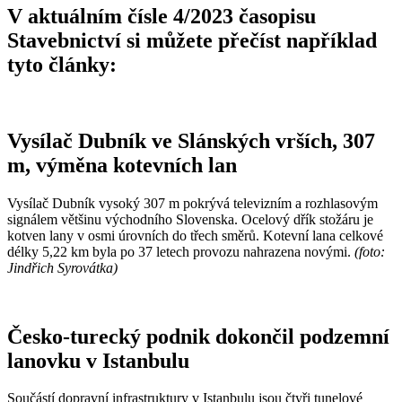
V aktuálním čísle 4/2023 časopisu
Stavebnictví si můžete přečíst například
tyto články:
Vysílač Dubník ve Slánských vrších, 307
m, výměna kotevních lan
Vysílač Dubník vysoký 307 m pokrývá televizním a rozhlasovým
signálem většinu východního Slovenska. Ocelový dřík stožáru je
kotven lany v osmi úrovních do třech směrů. Kotevní lana celkové
délky 5,22 km byla po 37 letech provozu nahrazena novými.
(foto:
Jindřich Syrovátka)
Česko-turecký podnik dokončil podzemní
lanovku v Istanbulu
Součástí dopravní infrastruktury v Istanbulu jsou čtyři tunelové