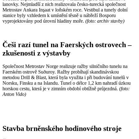
lanovky. Nejmladší z nich realizovala česko-turecká společnost
Metrostav Ankara Inşaat v loňském roce. Vestibul a tunely dolní
stanice byly vzhledem k umístění těsně u nábřeží Bosporu
vyprojektovány pod úrovní hladiny moře.
(foto: archiv stavby)
Češi razí tunel na Faerských ostrovech –
zkušenosti z výstavby
Společnost Metrostav Norge realizuje ražby silničního tunelu na
Faerském ostrově Suðuroy. Ražby probíhají skandinávskou
metodou Drill & Blast, která byla využita i při budování tunelů v
Norsku, Finsku a na Islandu. Tunel o délce 1,2 km nahradí úzkou
horskou cestu, která je v zimním období obtížně průjezdná.
(foto:
Anton Vido)
Stavba brněnského hodinového stroje