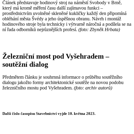
Článek představuje hodinový stroj na náměstí Svobody v Brně,
který má kromě měření času další zajímavou funkci –
prostřednictvím uvolněné skleněné kukličky každý den připomíná
obléhání města Švédy a jeho úspěšnou obranu. Návrh i montáž
hodinového stroje byla technicky i výtvarně náročná a podílela se na
ní řada odborníků nejrůznějších profesí.
(foto: Zbyněk Hrbata)
Železniční most pod Vyšehradem –
soutěžní dialog
Předmětem článku je souhrnná informace o průběhu soutěžního
dialogu jakožto formy architektonické soutěže na novou podobu
železničního mostu pod Vyšehradem.
(foto: archiv autorů)
Další číslo časopisu Stavebnictví vyjde 10. května 2023.