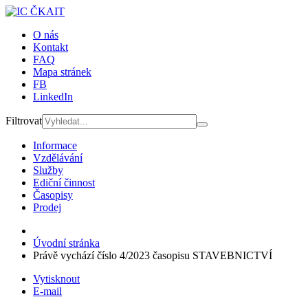
O nás
Kontakt
FAQ
Mapa stránek
FB
LinkedIn
Filtrovat
Informace
Vzdělávání
Služby
Ediční činnost
Časopisy
Prodej
Úvodní stránka
Právě vychází číslo 4/2023 časopisu STAVEBNICTVÍ
Vytisknout
E-mail