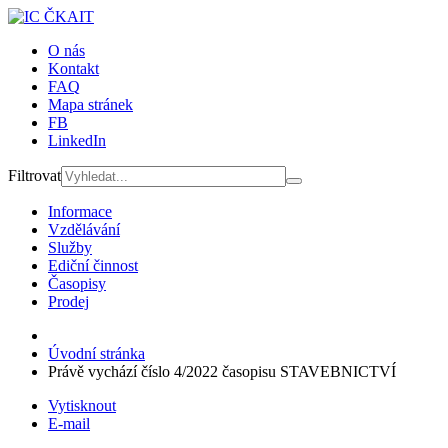
O nás
Kontakt
FAQ
Mapa stránek
FB
LinkedIn
Filtrovat
Informace
Vzdělávání
Služby
Ediční činnost
Časopisy
Prodej
Úvodní stránka
Právě vychází číslo 4/2022 časopisu STAVEBNICTVÍ
Vytisknout
E-mail