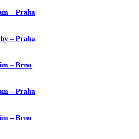
kám – Praha
vby – Praha
kám – Brno
kám – Praha
kám – Brno