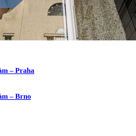
kám – Praha
kám – Brno