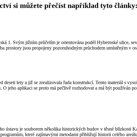
tví si můžete přečíst například tyto články
1. Svým jižním průčelím je orientována podél Hybernské ulice, sever
. Oba prostory jsou propojeny pozoruhodným průchodem umístěným v ose
 deseti lety a již se zrealizovala řada konstrukcí. Tento materiál s 
u. O jeho aplikaci se proto má pečlivě rozhodovat a má být používán po
 ústavu je souborem několika historických budov v těsné blízkosti Kar
ogramům, které zajímavými metodami přibližují historii celého areálu