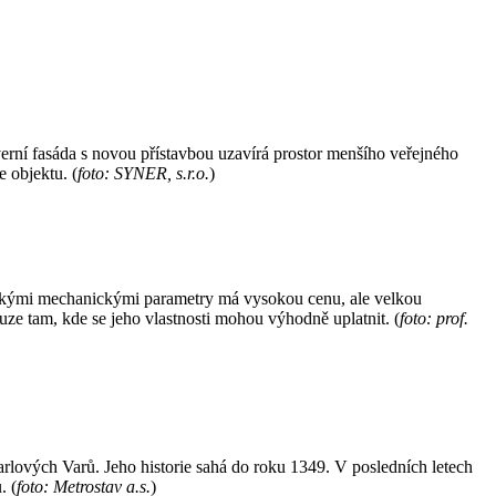
:
ní fasáda s novou přístavbou uzavírá prostor menšího veřejného
 objektu. (
foto: SYNER, s.r.o.
)
vysokými mechanickými parametry má vysokou cenu, ale velkou
uze tam, kde se jeho vlastnosti mohou výhodně uplatnit. (
foto: prof.
lových Varů. Jeho historie sahá do roku 1349. V posledních letech
. (
foto: Metrostav a.s.
)