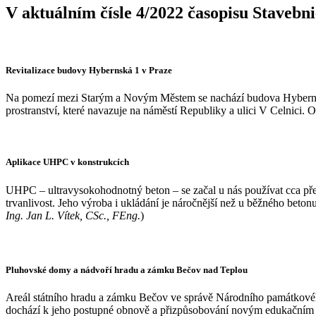
V aktuálním čísle 4/2022 časopisu Stavebnic
Revitalizace budovy Hybernská 1 v Praze
Na pomezí mezi Starým a Novým Městem se nachází budova Hybernská 
prostranství, které navazuje na náměstí Republiky a ulici V Celnici
Aplikace UHPC v konstrukcích
UHPC – ultravysokohodnotný beton – se začal u nás používat cca před
trvanlivost. Jeho výroba i ukládání je náročnější než u běžného beton
Ing. Jan L. Vítek, CSc., FEng.
)
Pluhovské domy a nádvoří hradu a zámku Bečov nad Teplou
Areál státního hradu a zámku Bečov ve správě Národního památkového
dochází k jeho postupné obnově a přizpůsobování novým edukačním pr