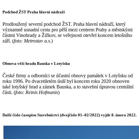
Podchod ŽST Praha hlavní nádraží
Prodloužený severní podchod ŽST. Praha hlavní nádraží, který
významně usnadní cestu pro pěší mezi centrem Prahy a městskými
částmi Vinohrady a Žižkov, se veřejnosti otevřel koncem letošního
září. (
foto: Metrostav a.s.
)
Obnova věží hradu Bauska v Lotyšsku
České firmy a odborníci se účastní obnovy památek v Lotyšsku od
roku 1996. Po dvacetiletém úsilí byl koncem roku 2020 obnoven
také lotyšský hrad a zámek Bauska, a to stavební úpravou centrální
části. (
foto: Reinis Hofmanis
)
Další číslo časopisu Stavebnictví (dvojčíslo 01–02/2022) vyjde 8. února 2022.