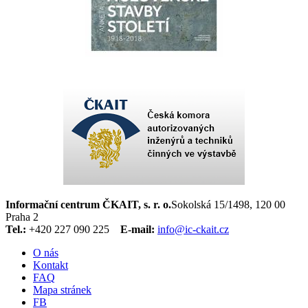
Informační centrum ČKAIT, s. r. o.
Sokolská 15/1498, 120 00
Praha 2
Tel.:
+420 227 090 225
E-mail:
info@ic-ckait.cz
O nás
Kontakt
FAQ
Mapa stránek
FB