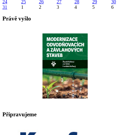
24
25
26
27
28
29
30
31
1
2
3
4
5
6
Právě vyšlo
Připravujeme