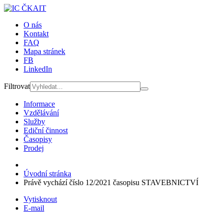
O nás
Kontakt
FAQ
Mapa stránek
FB
LinkedIn
Filtrovat
Informace
Vzdělávání
Služby
Ediční činnost
Časopisy
Prodej
Úvodní stránka
Právě vychází číslo 12/2021 časopisu STAVEBNICTVÍ
Vytisknout
E-mail