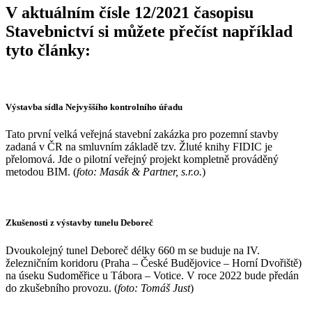
V aktuálním čísle 12/2021 časopisu
Stavebnictví si můžete přečíst například
tyto články:
Výstavba sídla Nejvyššího kontrolního úřadu
Tato první velká veřejná stavební zakázka pro pozemní stavby
zadaná v ČR na smluvním základě tzv. Žluté knihy FIDIC je
přelomová. Jde o pilotní veřejný projekt kompletně prováděný
metodou BIM. (
foto: Masák & Partner, s.r.o.
)
Zkušenosti z výstavby tunelu Deboreč
Dvoukolejný tunel Deboreč délky 660 m se buduje na IV.
železničním koridoru (Praha – České Budějovice – Horní Dvořiště)
na úseku Sudoměřice u Tábora – Votice. V roce 2022 bude předán
do zkušebního provozu. (
foto: Tomáš Just
)