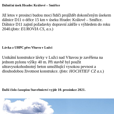
Dálniční úsek Hradec Králové – Smiřice
Již letos v prosinci budou moci řidiči projíždět dokončeným úsekem
dálnice D11 o délce 15 km v úseku Hradec Králové – Smiřice.
Dálnice D11 zajistí požadavky dopravní zátěže s výhledem do roku
2040.(
foto: EUROVIA CS, a.s.
)
Lávka z UHPC přes Vltavu v Lužci
Unikátní konstrukce lávky v Lužci nad Vltavou je zavěšena na
jednom pylonu výšky 40 m. Při stavbě byl použit
ultravysokohodnotný beton umožňující vysokou pevnost a
dlouhodobou životnost konstrukce. (
foto: HOCHTIEF CZ a.s.
)
Další číslo časopisu Stavebnictví vyjde 10. prosinkce 2021.