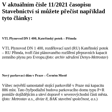
V aktuálním čísle 11/2021 časopisu
Stavebnictví si můžete přečíst například
tyto články:
VTL Plynovod DN 1 400, Kateřinský potok – Přimda
VTL Plynovod DN 1 400, rozdělovací uzel (RU) Kateřinský potok
– RU Přimda, tvoří část plánovaného rozšíření přepravních kapacit
zemního plynu pro Evropu.(
foto: archiv sdružení Denys-Metrostav
)
Nový parkovací dům v Praze – Černém Mostě
Vůbec největší samostatně stojící parkoviště v Praze má kapacitu
886 míst. Tato čtyřpodlažní budova parkovacího domu typu P+R
pomůže dojíždějícím a uleví dopravě v severovýchodní části města.
(
foto: Metrostav a.s., divize 8, BAK stavební společnost, a.s.
)