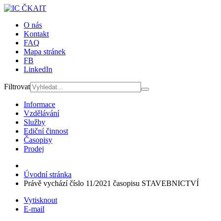
O nás
Kontakt
FAQ
Mapa stránek
FB
LinkedIn
Filtrovat
Informace
Vzdělávání
Služby
Ediční činnost
Časopisy
Prodej
Úvodní stránka
Právě vychází číslo 11/2021 časopisu STAVEBNICTVÍ
Vytisknout
E-mail