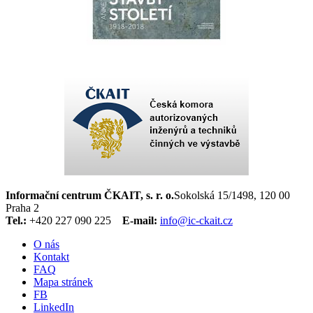
Informační centrum ČKAIT, s. r. o.
Sokolská 15/1498, 120 00
Praha 2
Tel.:
+420 227 090 225
E-mail:
info@ic-ckait.cz
O nás
Kontakt
FAQ
Mapa stránek
FB
LinkedIn