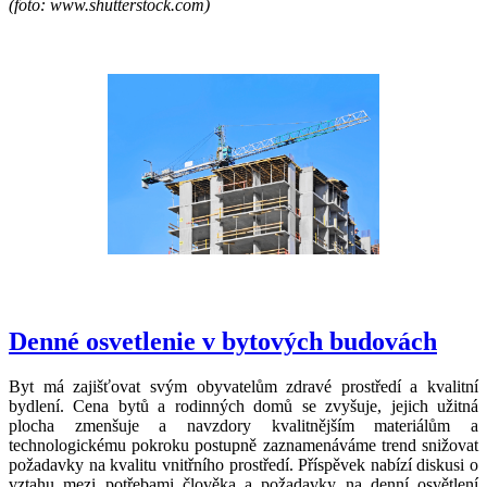
(foto: www.shutterstock.com)
Denné osvetlenie v bytových budovách
Byt má zajišťovat svým obyvatelům zdravé prostředí a kvalitní
bydlení. Cena bytů a rodinných domů se zvyšuje, jejich užitná
plocha zmenšuje a navzdory kvalitnějším materiálům a
technologickému pokroku postupně zaznamenáváme trend snižovat
požadavky na kvalitu vnitřního prostředí. Příspěvek nabízí diskusi o
vztahu mezi potřebami člověka a požadavky na denní osvětlení