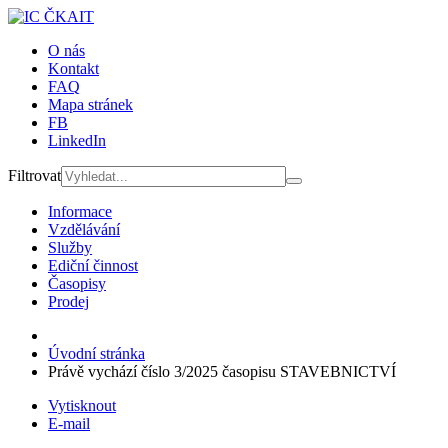
O nás
Kontakt
FAQ
Mapa stránek
FB
LinkedIn
Filtrovat
Informace
Vzdělávání
Služby
Ediční činnost
Časopisy
Prodej
Úvodní stránka
Právě vychází číslo 3/2025 časopisu STAVEBNICTVÍ
Vytisknout
E-mail