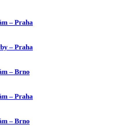
kám – Praha
vby – Praha
kám – Brno
kám – Praha
kám – Brno