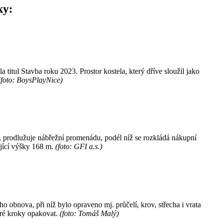
ky:
itul Stavba roku 2023. Prostor kostela, který dříve sloužil jako
(foto: BoysPlayNice)
r, prodlužuje nábřežní promenádu, podél níž se rozkládá nákupní
ující výšky 168 m.
(foto: GFI a.s.)
obnova, při níž bylo opraveno mj. průčelí, krov, střecha i vrata
eré kroky opakovat.
(foto: Tomáš Malý)