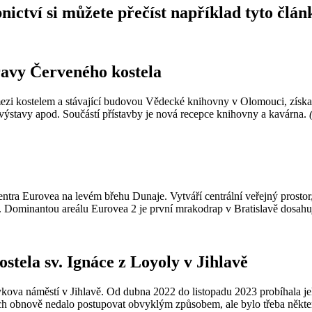
nictví si můžete přečíst například tyto člán
avy Červeného kostela
zi kostelem a stávající budovou Vědecké knihovny v Olomouci, získala t
, výstavy apod. Součástí přístavby je nová recepce knihovny a kavárna.
entra Eurovea na levém břehu Dunaje. Vytváří centrální veřejný prosto
ry. Dominantou areálu Eurovea 2 je první mrakodrap v Bratislavě dosah
ostela sv. Ignáce z Loyoly v Jihlavě
ova náměstí v Jihlavě. Od dubna 2022 do listopadu 2023 probíhala jeho 
jich obnově nedalo postupovat obvyklým způsobem, ale bylo třeba někt