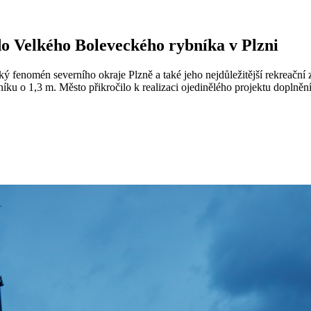
do Velkého Boleveckého rybníka v Plzni
ký fenomén severního okraje Plzně a také jeho nejdůležitější rekreační 
níku o 1,3 m. Město přikročilo k realizaci ojedinělého projektu dopln