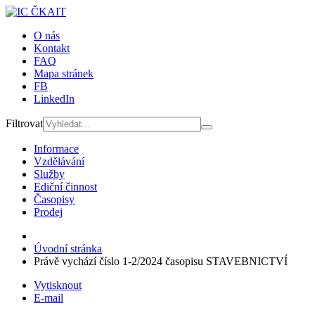
O nás
Kontakt
FAQ
Mapa stránek
FB
LinkedIn
Filtrovat
Informace
Vzdělávání
Služby
Ediční činnost
Časopisy
Prodej
Úvodní stránka
Právě vychází číslo 1-2/2024 časopisu STAVEBNICTVÍ
Vytisknout
E-mail