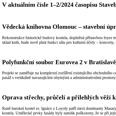
V aktuálním čísle 1–2/2024 časopisu Staveb
Vědecká knihovna Olomouc – stavební úpr
Rekonstrukce historické budovy kostela, doplněná přístavbou foyer me
sklad knih, bude nově plnit funkci sálu pro kulturní účely – koncerty
Polyfunkční soubor Eurovea 2 v Bratislavě
Projekt se zaměřuje na komplexní rozšíření existujícího obchodního c
pasáž s vertikálně navazujícími obytnými a administrativními prosto
Oprava střechy, průčelí a přilehlých věží k
Raně barokní kostel sv. Ignáce z Loyoly patří mezi dominanty Masaryk
kostela. Umělecké prvky fasády byly natolik poškozeny, že se při je