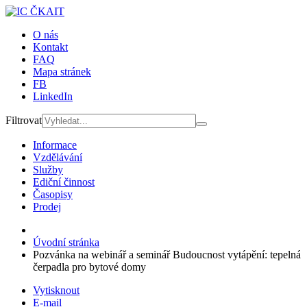
O nás
Kontakt
FAQ
Mapa stránek
FB
LinkedIn
Filtrovat
Informace
Vzdělávání
Služby
Ediční činnost
Časopisy
Prodej
Úvodní stránka
Pozvánka na webinář a seminář Budoucnost vytápění: tepelná
čerpadla pro bytové domy
Vytisknout
E-mail