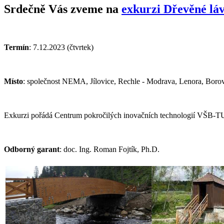
Srdečně Vás zveme na
exkurzi Dřevěné lá
Termín
: 7.12.2023 (čtvrtek)
Místo
: společnost NEMA, Jílovice,
Rechle - Modrava, Lenora, Borov
Exkurzi pořádá Centrum pokročilých inovačních technologií VŠB-T
Odborný garant
: doc. Ing. Roman Fojtík, Ph.D.