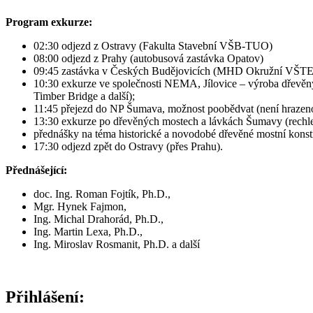
Program exkurze:
02:30 odjezd z Ostravy (Fakulta Stavební VŠB-TUO)
08:00 odjezd z Prahy (autobusová zastávka Opatov)
09:45 zastávka v Českých Budějovicích (MHD Okružní VŠTE
10:30 exkurze ve společnosti NEMA, Jílovice – výroba dřevěnýc
Timber Bridge a další);
11:45 přejezd do NP Šumava, možnost poobědvat (není hrazen
13:30 exkurze po dřevěných mostech a lávkách Šumavy (rechle
přednášky na téma historické a novodobé dřevěné mostní kons
17:30 odjezd zpět do Ostravy (přes Prahu).
Přednášející:
doc. Ing. Roman Fojtík, Ph.D.,
Mgr. Hynek Fajmon,
Ing. Michal Drahorád, Ph.D.,
Ing. Martin Lexa, Ph.D.,
Ing. Miroslav Rosmanit, Ph.D. a další
Přihlášení: