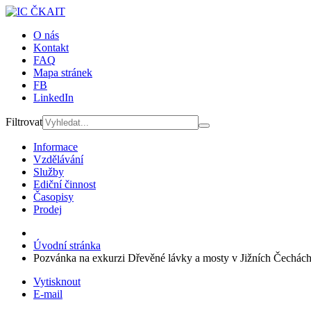
O nás
Kontakt
FAQ
Mapa stránek
FB
LinkedIn
Filtrovat
Informace
Vzdělávání
Služby
Ediční činnost
Časopisy
Prodej
Úvodní stránka
Pozvánka na exkurzi Dřevěné lávky a mosty v Jižních Čechác
Vytisknout
E-mail