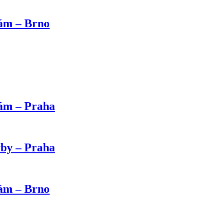
kám – Brno
kám – Praha
vby – Praha
kám – Brno