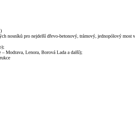
)
h nosníků pro nejdelší dřevo-betonový, trámový, jednopólový most v E
o);
 – Modrava, Lenora, Borová Lada a další);
trukce