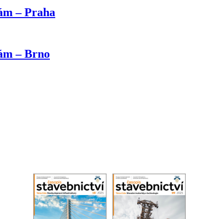
kám – Praha
kám – Brno