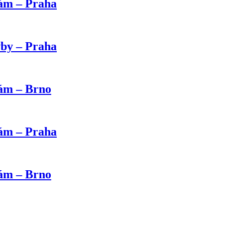
kám – Praha
vby – Praha
kám – Brno
kám – Praha
kám – Brno