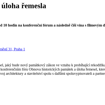
 úloha řemesla
d 10 hodin na konferenční fórum a následně číši vína s filmový
ěstí 31, Praha 1
el, jaký bude nový památkový zákon ve vztahu k probíhající rekodifikaci
a konferenčním fóru Obnova historických památek a úloha řemesel, které
j architektury a stavitelství spolu s dalšími spoluvypisovateli a partne