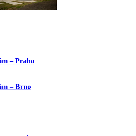
kám – Praha
kám – Brno