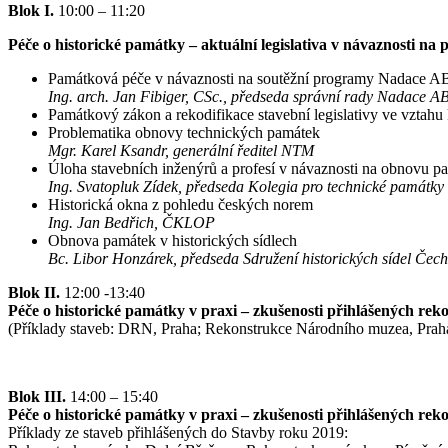
Blok I.
10:00 – 11:20
Péče o historické památky – aktuální legislativa v návaznosti na
Památková péče v návaznosti na soutěžní programy Nadace A
Ing. arch. Jan Fibiger, CSc., předseda správní rady Nadace A
Památkový zákon a rekodifikace stavební legislativy ve vztah
Problematika obnovy technických památek
Mgr. Karel Ksandr, generální ředitel NTM
Úloha stavebních inženýrů a profesí v návaznosti na obnovu p
Ing. Svatopluk Zídek, předseda Kolegia pro technické památ
Historická okna z pohledu českých norem
Ing. Jan Bedřich, ČKLOP
Obnova památek v historických sídlech
Bc. Libor Honzárek, předseda Sdružení historických sídel Čec
Blok II.
12:00 -13:40
Péče o historické památky v praxi – zkušenosti přihlášených reko
(Příklady staveb: DRN, Praha; Rekonstrukce Národního muzea, Praha;
Blok III.
14:00 – 15:40
Péče o historické památky v praxi – zkušenosti přihlášených reko
Příklady ze staveb přihlášených do Stavby roku 2019: