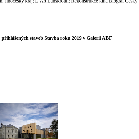
ihočeský kraj; L´Art Lanškroun; Rekonstrukce kina Biograf Český ráj
3 přihlášených staveb Stavba roku 2019 v Galerii ABF