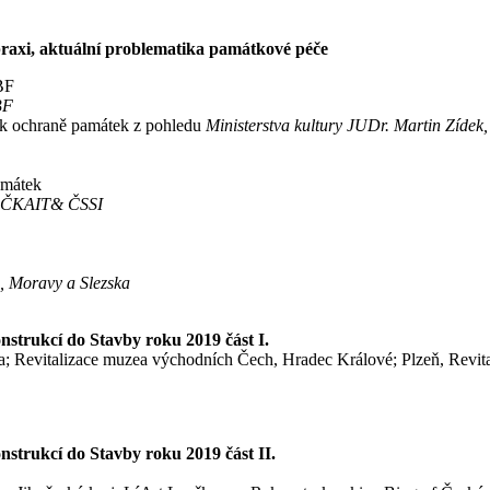
 praxi, aktuální problematika památkové péče
BF
BF
u k ochraně památek z pohledu
Ministerstva kultury JUDr. Martin Zídek,
amátek
ky ČKAIT& ČSSI
h, Moravy a Slezska
nstrukcí do Stavby roku 2019 část I.
 Revitalizace muzea východních Čech, Hradec Králové; Plzeň, Revitali
nstrukcí do Stavby roku 2019 část II.