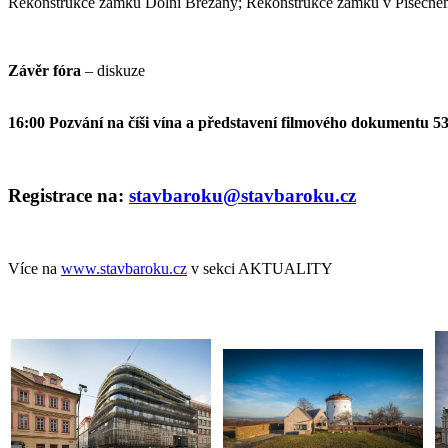
Rekonstrukce zámku Dolní Břežany; Rekonstrukce zámku v Písečném, J
Závěr fóra
– diskuze
16:00 Pozvání na číši vína a představení filmového dokumentu 5
Registrace na:
stavbaroku@stavbaroku.cz
Více na
www.stavbaroku.cz
v sekci AKTUALITY