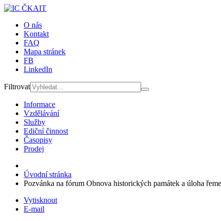
O nás
Kontakt
FAQ
Mapa stránek
FB
LinkedIn
Filtrovat
Informace
Vzdělávání
Služby
Ediční činnost
Časopisy
Prodej
Úvodní stránka
Pozvánka na fórum Obnova historických památek a úloha řeme
Vytisknout
E-mail