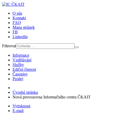
O nás
Kontakt
FAQ
Mapa stránek
FB
LinkedIn
Filtrovat
Informace
Vzdělávání
Služby
Ediční činnost
Časopisy
Prodej
Úvodní stránka
Nová provozovna Informačního centra ČKAIT
Vytisknout
E-mail