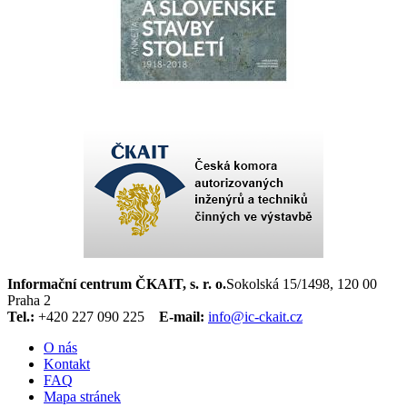
Informační centrum ČKAIT, s. r. o.
Sokolská 15/1498, 120 00
Praha 2
Tel.:
+420 227 090 225
E-mail:
info@ic-ckait.cz
O nás
Kontakt
FAQ
Mapa stránek