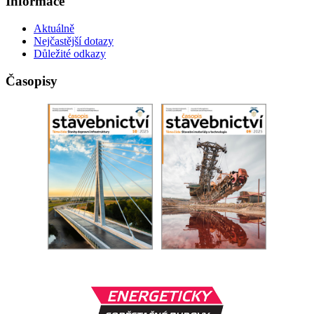
Informace
Aktuálně
Nejčastější dotazy
Důležité odkazy
Časopisy