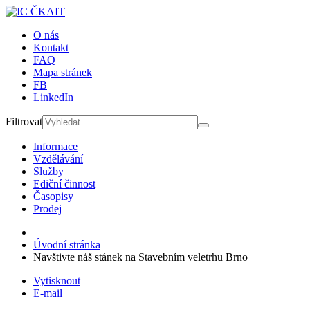
O nás
Kontakt
FAQ
Mapa stránek
FB
LinkedIn
Filtrovat
Informace
Vzdělávání
Služby
Ediční činnost
Časopisy
Prodej
Úvodní stránka
Navštivte náš stánek na Stavebním veletrhu Brno
Vytisknout
E-mail