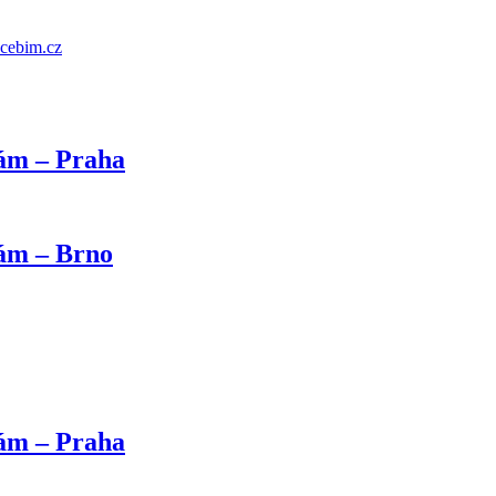
cebim.cz
kám – Praha
kám – Brno
kám – Praha