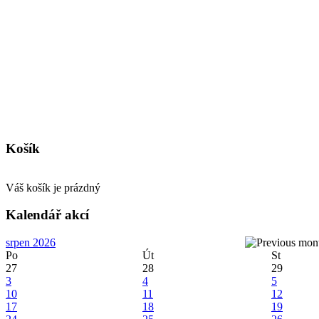
Košík
Váš košík je prázdný
Kalendář akcí
srpen 2026
Po
Út
St
27
28
29
3
4
5
10
11
12
17
18
19