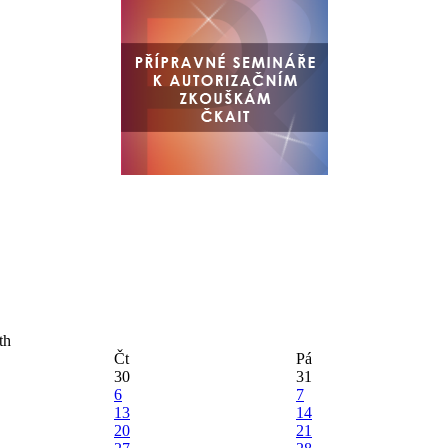
Čt
Pá
30
31
6
7
13
14
20
21