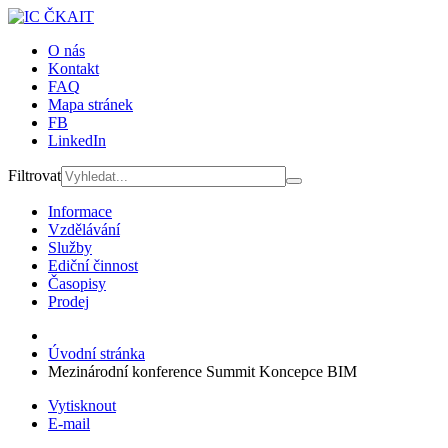
O nás
Kontakt
FAQ
Mapa stránek
FB
LinkedIn
Filtrovat
Informace
Vzdělávání
Služby
Ediční činnost
Časopisy
Prodej
Úvodní stránka
Mezinárodní konference Summit Koncepce BIM
Vytisknout
E-mail