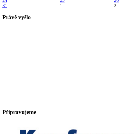
24
25
26
31
1
2
Právě vyšlo
Připravujeme