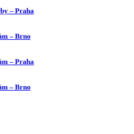
vby – Praha
kám – Brno
kám – Praha
kám – Brno