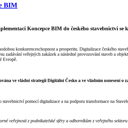
ce BIM
lementaci Koncepce BIM do českého stavebnictví se k
ouhodobou konkurenceschopnost a prosperitu. Digitalizace českého stav
cesu zadávání veřejných zakázek a následné provozování staveb a objek
é Evropě.
vána ve vládní strategii Digitální Česko a ve vládním usnesení o
stavebnictví pomocí digitalizace a na podporu transformace na Stavebn
né veřejnosti z podnikatelské sféry a odborníkům z veřejného sektoru a