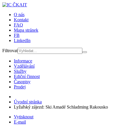
O nás
Kontakt
FAQ
Mapa stránek
FB
LinkedIn
Filtrovat
Informace
Vzdělávání
Služby
Ediční činnost
Časopisy
Prodej
Úvodní stránka
Lyžařský zájezd: Ski Amadé Schladming Rakousko
Vytisknout
E-mail