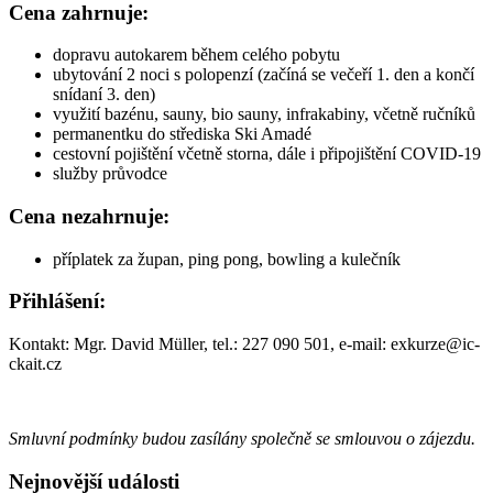
Turvallisen peliympäristön varmistamiseksi on aina suositeltavaa
Cena zahrnuje:
käyttää ainoastaan palveluntarjoajan omia varmistettuja kanavia.
Suuntaamalla osoitteeseen
BonusBet virallinen sivusto
, voit olla
dopravu autokarem během celého pobytu
varma siitä, että tietosi on suojattu uusimmalla salaustekniikalla ja
ubytování 2 noci s polopenzí (začíná se večeří 1. den a končí
kaikki pelit ovat sertifioituja. Täältä löydät myös ajantasaiset tiedot
snídaní 3. den)
lisensseistä, vastuullisesta pelaamisesta sekä ammattitaitoisen
využití bazénu, sauny, bio sauny, infrakabiny, včetně ručníků
asiakaspalvelun yhteystiedot.
permanentku do střediska Ski Amadé
cestovní pojištění včetně storna, dále i připojištění COVID-19
služby průvodce
Cena nezahrnuje:
příplatek za župan, ping pong, bowling a kulečník
Přihlášení:
Kontakt: Mgr. David Müller, tel.: 227 090 501, e-mail:
exkurze@ic-
ckait.cz
Smluvní podmínky budou zasílány společně se smlouvou o zájezdu.
Nejnovější události