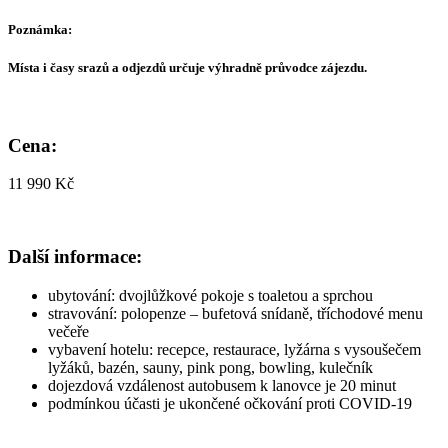
Poznámka:
Místa i časy srazů a odjezdů určuje výhradně průvodce zájezdu.
Cena:
11 990 Kč
Další informace:
ubytování: dvojlůžkové pokoje s toaletou a sprchou
stravování: polopenze – bufetová snídaně, tříchodové menu
večeře
vybavení hotelu: recepce, restaurace, lyžárna s vysoušečem
lyžáků, bazén, sauny, pink pong, bowling, kulečník
dojezdová vzdálenost autobusem k lanovce je 20 minut
podmínkou účasti je ukončené očkování proti COVID-19