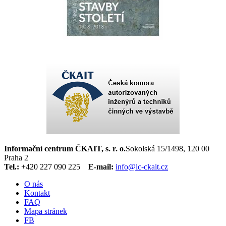
Informační centrum ČKAIT, s. r. o.
Sokolská 15/1498, 120 00
Praha 2
Tel.:
+420 227 090 225
E-mail:
info@ic-ckait.cz
O nás
Kontakt
FAQ
Mapa stránek
FB