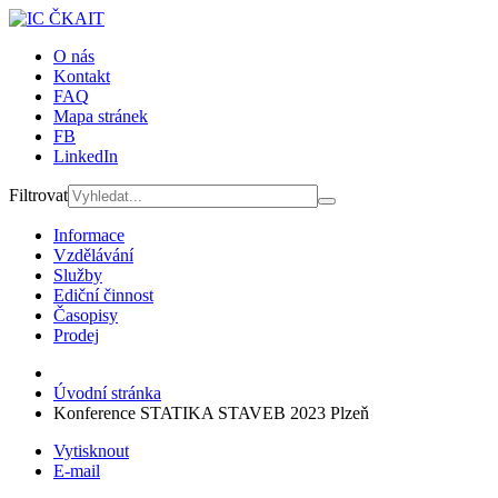
O nás
Kontakt
FAQ
Mapa stránek
FB
LinkedIn
Filtrovat
Informace
Vzdělávání
Služby
Ediční činnost
Časopisy
Prodej
Úvodní stránka
Konference STATIKA STAVEB 2023 Plzeň
Vytisknout
E-mail