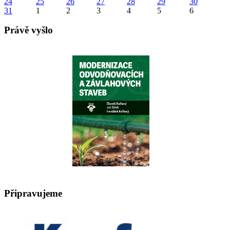
24
25
26
27
28
29
30
31
1
2
3
4
5
6
Právě vyšlo
Připravujeme