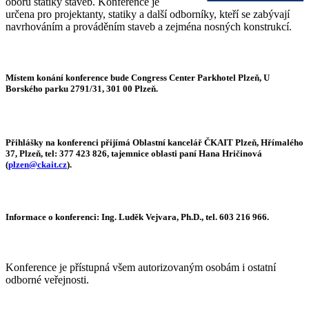
oborů statiky staveb. Konference je
určena pro projektanty, statiky a další odborníky, kteří se zabývají
navrhováním a prováděním staveb a zejména nosných konstrukcí.
Místem konání konference bude Congress Center Parkhotel Plzeň, U
Borského parku 2791/31, 301 00 Plzeň.
Přihlášky na konferenci přijímá Oblastní kancelář ČKAIT Plzeň, Hřímalého
37, Plzeň, tel: 377 423 826, tajemnice oblasti paní Hana Hričinová
(
plzen@ckait.cz
).
Informace o konferenci: Ing. Luděk Vejvara, Ph.D., tel. 603 216 966.
Konference je přístupná všem autorizovaným osobám i ostatní
odborné veřejnosti.