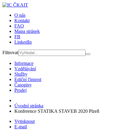
O nás
Kontakt
FAQ
Mapa stránek
FB
LinkedIn
Filtrovat
Informace
Vzdělávání
Služby
Ediční činnost
Časopisy
Prodej
Úvodní stránka
Konference STATIKA STAVEB 2020 Plzeň
Vytisknout
E-mail