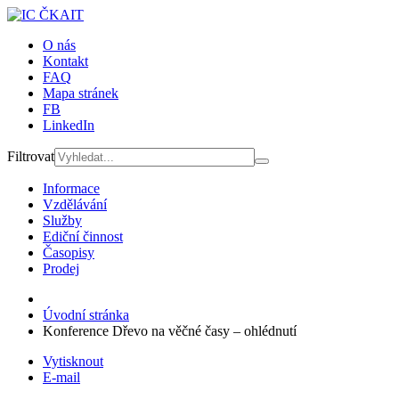
O nás
Kontakt
FAQ
Mapa stránek
FB
LinkedIn
Filtrovat
Informace
Vzdělávání
Služby
Ediční činnost
Časopisy
Prodej
Úvodní stránka
Konference Dřevo na věčné časy – ohlédnutí
Vytisknout
E-mail