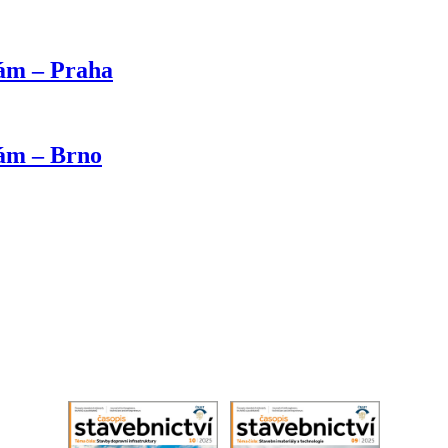
kám – Praha
kám – Brno