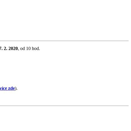
7. 2. 2020
, od 10 hod.
více zde
).