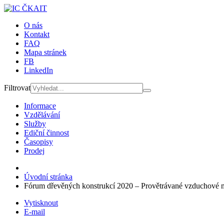
O nás
Kontakt
FAQ
Mapa stránek
FB
LinkedIn
Filtrovat
Informace
Vzdělávání
Služby
Ediční činnost
Časopisy
Prodej
Úvodní stránka
Fórum dřevěných konstrukcí 2020 – Provětrávané vzduchové 
Vytisknout
E-mail