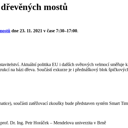
t dřevěných mostů
 mostů
dne 23. 11. 2021 v čase 7:30–17:00
.
tavitelství. Aktuální politika EU i dalších světových velmocí směřuje 
strukcí na bázi dřeva. Součástí exkurze je i přednáškový blok špičkovýc
ice), součásti zatěžovací zkoušky bude představen systém Smart Timb
 prof. Dr. Ing. Petr Horáček – Mendelova univerzita v Brně