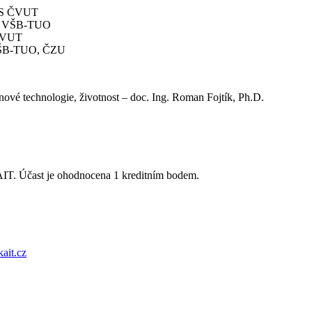
 FS ČVUT
ák, VŠB-TUO
 ČVUT
, VŠB-TUO, ČZU
ové technologie, životnost – doc. Ing. Roman Fojtík, Ph.D.
AIT. Účast je ohodnocena 1 kreditním bodem.
ait.cz