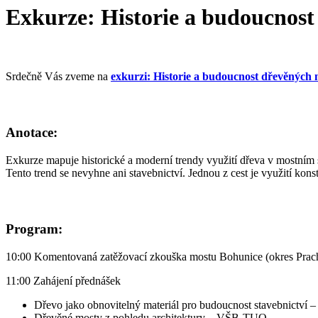
Exkurze: Historie a budoucnos
Srdečně Vás zveme na
exkurzi: Historie a budoucnost dřevěných
Anotace:
Exkurze mapuje historické a moderní trendy využití dřeva v mostním s
Tento trend se nevyhne ani stavebnictví. Jednou z cest je využití kon
Program:
10:00 Komentovaná zatěžovací zkouška mostu Bohunice (okres Prachat
11:00 Zahájení přednášek
Dřevo jako obnovitelný materiál pro budoucnost stavebnictví –
Dřevěné mosty z pohledu architektury – VŠB-TUO