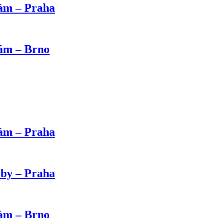
kám – Praha
kám – Brno
kám – Praha
vby – Praha
kám – Brno