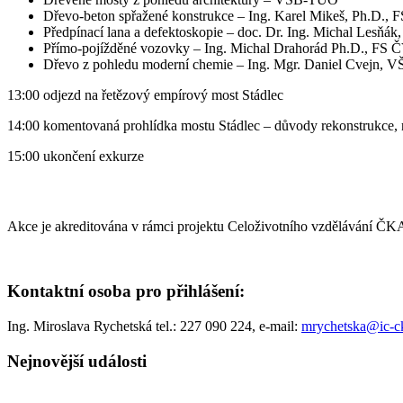
Dřevo-beton spřažené konstrukce – Ing. Karel Mikeš, Ph.D.,
Předpínací lana a defektoskopie – doc. Dr. Ing. Michal Lesň
Přímo-pojížděné vozovky – Ing. Michal Drahorád Ph.D., FS
Dřevo z pohledu moderní chemie – Ing. Mgr. Daniel Cvejn
13:00 odjezd na řetězový empírový most Stádlec
14:00 komentovaná prohlídka mostu Stádlec – důvody rekonstrukce, n
15:00 ukončení exkurze
Akce je akreditována v rámci projektu Celoživotního vzdělávání ČK
Kontaktní osoba pro přihlášení:
Ing. Miroslava Rychetská tel.: 227 090 224, e-mail:
mrychetska@ic-ck
Nejnovější události