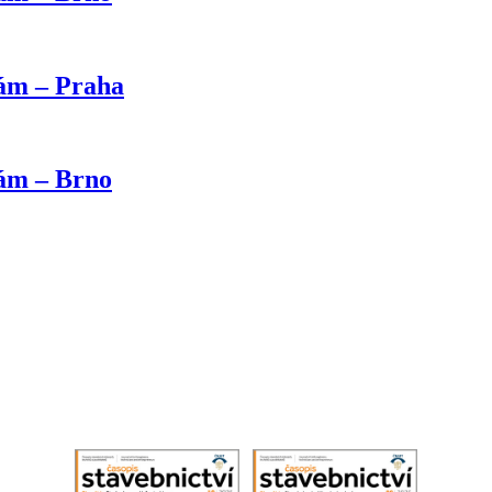
kám – Praha
kám – Brno