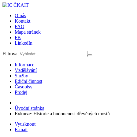
O nás
Kontakt
FAQ
Mapa stránek
FB
LinkedIn
Filtrovat
Informace
Vzdělávání
Služby
Ediční činnost
Časopisy
Prodej
Úvodní stránka
Exkurze: Historie a budoucnost dřevěných mostů
Vytisknout
E-mail