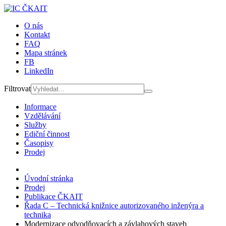
O nás
Kontakt
FAQ
Mapa stránek
FB
LinkedIn
Filtrovat
Informace
Vzdělávání
Služby
Ediční činnost
Časopisy
Prodej
Úvodní stránka
Prodej
Publikace ČKAIT
Řada C – Technická knižnice autorizovaného inženýra a
technika
Modernizace odvodňovacích a závlahových staveb