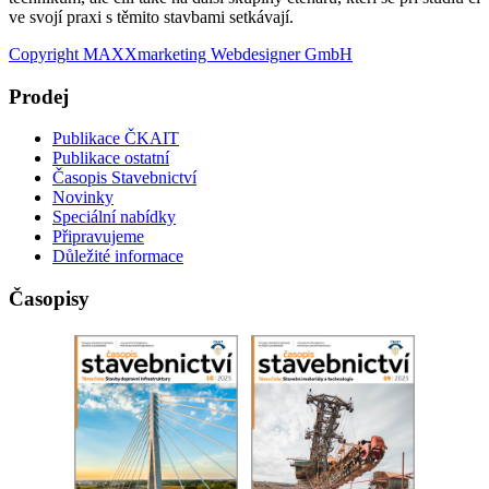
ve svojí praxi s těmito stavbami setkávají.
Copyright MAXXmarketing Webdesigner GmbH
Prodej
Publikace ČKAIT
Publikace ostatní
Časopis Stavebnictví
Novinky
Speciální nabídky
Připravujeme
Důležité informace
Časopisy