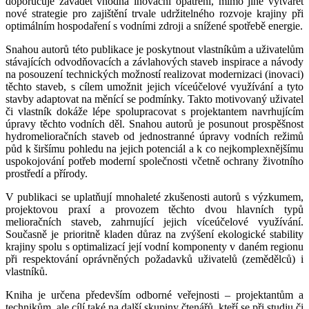
doporučuje zavádět vhodná inovační opatření, mimo jiné vytvářet
nové strategie pro zajištění trvale udržitelného rozvoje krajiny při
optimálním hospodaření s vodními zdroji a snížené spotřebě energie.
Snahou autorů této publikace je poskytnout vlastníkům a uživatelům
stávajících odvodňovacích a závlahových staveb inspirace a návody
na posouzení technických možností realizovat modernizaci (inovaci)
těchto staveb, s cílem umožnit jejich víceúčelové využívání a tyto
stavby adaptovat na měnící se podmínky. Takto motivovaný uživatel
či vlastník dokáže lépe spolupracovat s projektantem navrhujícím
úpravy těchto vodních děl. Snahou autorů je posunout prospěšnost
hydromelioračních staveb od jednostranné úpravy vodních režimů
půd k širšímu pohledu na jejich potenciál a k co nejkomplexnějšímu
uspokojování potřeb moderní společnosti včetně ochrany životního
prostředí a přírody.
V publikaci se uplatňují mnohaleté zkušenosti autorů s výzkumem,
projektovou praxí a provozem těchto dvou hlavních typů
melioračních staveb, zahrnující jejich víceúčelové využívání.
Současně je prioritně kladen důraz na zvýšení ekologické stability
krajiny spolu s optimalizací její vodní komponenty v daném regionu
při respektování oprávněných požadavků uživatelů (zemědělců) i
vlastníků.
Kniha je určena především odborné veřejnosti – projektantům a
technikům, ale cílí také na další skupiny čtenářů, kteří se při studiu či