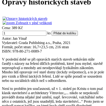
Opravy historických staveb
Zobrazit v plné velikosti
Cena:
389 Kč
ks
Autor: Jan Vinař
Vydavatel: Grada Publishing a.s., Praha, 2021
Formát, počet stran: 16,7×23,5 cm, 216 stran
ISBN: 978-80-271-0089-7
V poslední době se při opravách starých staveb setkávám stále
častěji s názory na řešení dílčích problémů, které jsou mylné, stavbě
neprospívají a mnohdy ani neodpovídají fyzikálním zákonům.
Mnoho lidí opravuje své staré domy (leckdy svépomocí), a to je pole
pro vznik a šíření laických řešení. Lidé se spíše poradí se sousedem
nebo na sociálních sítích než s odborníkem.
Není to problém jen současnosti, už v 1. století po Kristu o tom psal
klasik stavitelství a architektury Vitruvius:„... nikdo se nepokouší
provádět doma nějaké jiné umění, např. ševcovské, valchářské nebo
něco z ostatních, jež jsou snadnější, leda stavitelství...“ Proto jsem se
rozhodl napsat knížku, ve které bych chtěl využít dlouholeté