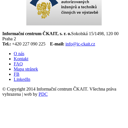
Informační centrum ČKAIT, s. r. o.
Sokolská 15/1498, 120 00
Praha 2
Tel.:
+420 227 090 225
E-mail:
info@ic-ckait.cz
O nás
Kontakt
FAQ
Mapa stránek
FB
LinkedIn
© Copyright 2014 Informační centrum ČKAIT. Všechna práva
vyhrazena | web by
PDC