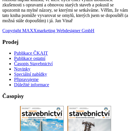
zkušenosti s opravami a obnovou starých staveb a pokusil se
upozornit na mylné názory, se kterými se setkáváme. Věřím, že vám
tato kniha pomůže vyvarovat se omylů, kterých jsem se dopouštěl (a
možná stále dopouštím) i já. Jan Vinař
Copyright MAXXmarketing Webdesigner GmbH
Prodej
Publikace ČKAIT
Publikace ostatní
Časopis Stavebnictví
Novinky
Speciální nabídky
Připravujeme
Důležité informace
Časopisy