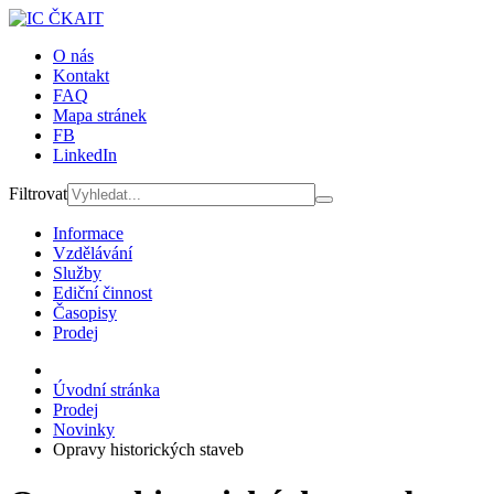
O nás
Kontakt
FAQ
Mapa stránek
FB
LinkedIn
Filtrovat
Informace
Vzdělávání
Služby
Ediční činnost
Časopisy
Prodej
Úvodní stránka
Prodej
Novinky
Opravy historických staveb