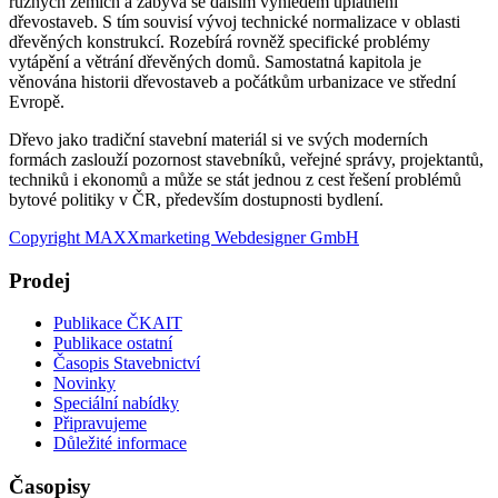
různých zemích a zabývá se dalším výhledem uplatnění
dřevostaveb. S tím souvisí vývoj technické normalizace v oblasti
dřevěných konstrukcí. Rozebírá rovněž specifické problémy
vytápění a větrání dřevěných domů. Samostatná kapitola je
věnována historii dřevostaveb a počátkům urbanizace ve střední
Evropě.
Dřevo jako tradiční stavební materiál si ve svých moderních
formách zaslouží pozornost stavebníků, veřejné správy, projektantů,
techniků i ekonomů a může se stát jednou z cest řešení problémů
bytové politiky v ČR, především dostupnosti bydlení.
Copyright MAXXmarketing Webdesigner GmbH
Prodej
Publikace ČKAIT
Publikace ostatní
Časopis Stavebnictví
Novinky
Speciální nabídky
Připravujeme
Důležité informace
Časopisy