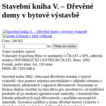
Stavební kniha V. – Dřevěné
domy v bytové výstavbě
Zobrazit v plné velikosti
Cena:
240 Kč
ks
Autor: kolektiv autorů
Vydavatel: ExpoData Brno ve spolupráci s ČKAIT a SPS, odborná
redakce INFORMAČNÍ CENTRUM ČKAIT, Brno, 2002
Formát, počet stran: A4, 116 stran
ISBN: 80-7293-048-6
Stavební kniha 2002, věnovaná dřevěným domům v bytové
výstavbě, chce pomoci zejména stavebníkům v základní orientaci o
vlastnostech, přednostech i záporech dřevostaveb. Seznamuje se
širokou škálou výrobků na bázi dřeva pro stavebnictví, od tradičních
produktů až po moderní aglomerované materiály, s konstrukčním
řešením jednotlivých typů dřevostaveb, s použitím navazujících
materiálů. Srovnává rozšíření a formy dřevěné bytové výstavby v