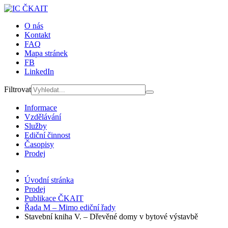
O nás
Kontakt
FAQ
Mapa stránek
FB
LinkedIn
Filtrovat
Informace
Vzdělávání
Služby
Ediční činnost
Časopisy
Prodej
Úvodní stránka
Prodej
Publikace ČKAIT
Řada M – Mimo ediční řady
Stavební kniha V. – Dřevěné domy v bytové výstavbě